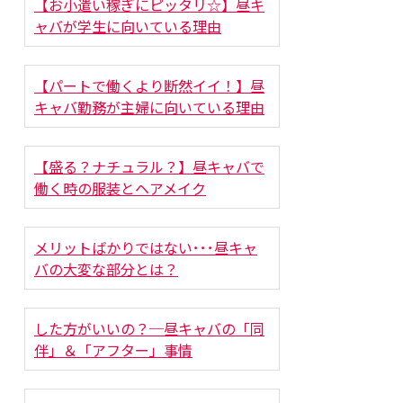
【お小遣い稼ぎにピッタリ☆】昼キ
ャバが学生に向いている理由
【パートで働くより断然イイ！】昼
キャバ勤務が主婦に向いている理由
【盛る？ナチュラル？】昼キャバで
働く時の服装とヘアメイク
メリットばかりではない･･･昼キャ
バの大変な部分とは？
した方がいいの？─昼キャバの「同
伴」＆「アフター」事情