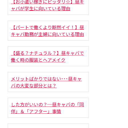
【お小遣い稼ぎにピッタリ☆】昼キ
ャバが学生に向いている理由
【パートで働くより断然イイ！】昼
キャバ勤務が主婦に向いている理由
【盛る？ナチュラル？】昼キャバで
働く時の服装とヘアメイク
メリットばかりではない･･･昼キャ
バの大変な部分とは？
した方がいいの？─昼キャバの「同
伴」＆「アフター」事情