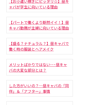
【お小遣い稼ぎにピッタリ☆】昼キ
ャバが学生に向いている理由
【パートで働くより断然イイ！】昼
キャバ勤務が主婦に向いている理由
【盛る？ナチュラル？】昼キャバで
働く時の服装とヘアメイク
メリットばかりではない･･･昼キャ
バの大変な部分とは？
した方がいいの？─昼キャバの「同
伴」＆「アフター」事情