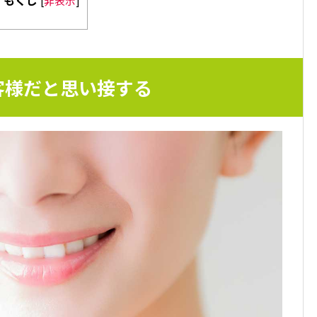
もくじ
[
非表示
]
客様だと思い接する