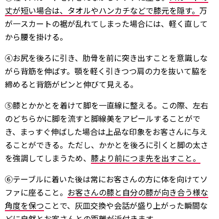
丈が短い場合は、タオルやハンカチなどで膝元を隠す。
万
が一スカートの裾が乱れてしまった場合には、軽く直して
から腰を掛ける。
④お尻を後ろに引き、肋骨を前に突き出すことを意識しな
がら背筋を伸ばす。顎を軽く引きつつ肩の力を抜いて脇を
締めると背筋がピンと伸びて見える。
⑤膝とかかとを着けて脚を一直線に整える。この際、左右
のどちらかに脚を流すと脚線美をアピールすることがで
き、まっすぐ伸ばした場合は上品な印象をお客さんに与え
ることができる。ただし、かかとを後ろに引くと脚の太さ
を強調してしまうため、
膝より前につま先を出すこと。
⑥テーブルに着いた後は常にお客さんの方に体を向けてソ
ファに座ること。
お客さんの膝と自分の膝が向き合う様な
角度を保つ
ことで、灰皿交換や会話が盛り上がった瞬間な
どに自然とお客さんとの距離が近付きます。